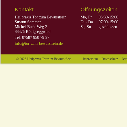
Kontakt
Öffnungszeiten
Heilpraxis Tor zum Bewusstsein
Mo, Fr
08:30-15:00
Susann Sommer
Di - Do
07:00-15:00
Michel-Buck-Weg 2
Sa, So
geschlossen
88376 Königseggwald
Tel.
07587 950 79 97
info@tor-zum-bewusstsein.de
© 2026 Heilpraxis Tor zum BewusstSein
Impressum
Datenschutz
Barr