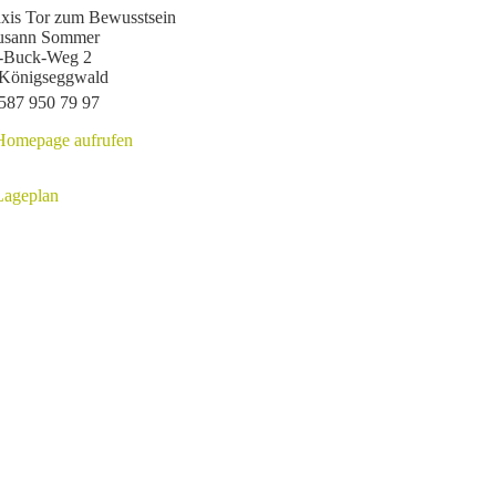
axis Tor zum Bewusstsein
usann Sommer
-Buck-Weg 2
Königseggwald
587 950 79 97
Homepage aufrufen
Lageplan