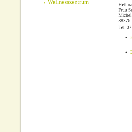
→ Wellnesszentrum
Heilpr
Frau S
Michel
88376 
Tel.
07